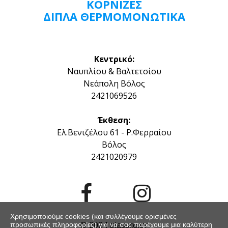
ΚΟΡΝΙΖΕΣ
ΔΙΠΛΆ ΘΕΡΜΟΜΟΝΩΤΙΚΑ
Κεντρικό:
Ναυπλίου & Βαλτετσίου
Νεάπολη Βόλος
2421069526
Έκθεση:
Ελ.Βενιζέλου 61 - Ρ.Φερραίου
Βόλος
2421020979


Χρησιμοποιούμε cookies (και συλλέγουμε ορισμένες
© 2024
glassco.gr
προσωπικές πληροφορίες) για να σας παρέχουμε μια καλύτερη