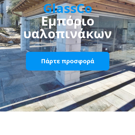
GlassCo
Εμπόριο
υαλοπινάκων
Πάρτε προσφορά